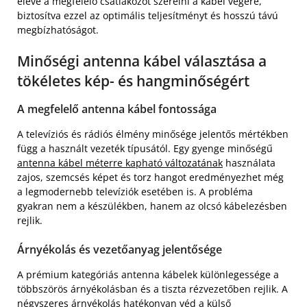
eleve a megfelelő csatlakozót szerelni a kábel végére,
biztosítva ezzel az optimális teljesítményt és hosszú távú
megbízhatóságot.
Minőségi antenna kábel választása a
tökéletes kép- és hangminőségért
A megfelelő antenna kábel fontossága
A televíziós és rádiós élmény minősége jelentős mértékben
függ a használt vezeték típusától. Egy gyenge minőségű
antenna kábel méterre kapható változatának
használata
zajos, szemcsés képet és torz hangot eredményezhet még
a legmodernebb televíziók esetében is. A probléma
gyakran nem a készülékben, hanem az olcsó kábelezésben
rejlik.
Árnyékolás és vezetőanyag jelentősége
A prémium kategóriás antenna kábelek különlegessége a
többszörös árnyékolásban és a tiszta rézvezetőben rejlik. A
négyszeres árnyékolás hatékonyan véd a külső