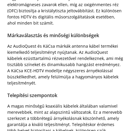
elektromágneses zavarok ellen, míg az oxigénmentes réz
(OFC) biztosítja a kristálytiszta jeltovábbítást. Ez különösen
fontos HDTV és digitális műsorszolgáltatások esetében,
ahol minden bit számít.
Márkaválasztás és minőségi különbségek
Az AudioQuest és KáCsa márkák antenna kábel termékei
kiemelkedő teljesítményt nyújtanak. Az AudioQuest
kábelek ezüsttartalmú rézvezetővel rendelkeznek, ami még
tisztább színeket és dinamikusabb hangzást eredményez.
A KáCsa KCE-HDTV modellje négyszeres árnyékolással
büszkélkedhet, amely felülmúlja a hagyományos kábelek
teljesítményét.
Telepítési szempontok
A magas minőségű koaxiális kábelek általában valamivel
merevebbek, mint az alapszintű változatok. Ez a merevebb
szerkezet a többrétegű árnyékolásnak köszönhető, amely
garantálja a kiváló teljesítményt. Telepítéskor érdemes
több helyet biztosítani a kábelnek, különösen szűk