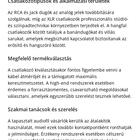
Csatlakozótípusok és alkalmazási területek
Az RCA és Jack dugók az analóg jelek továbbítására
szolgálnak, míg az XLR csatlakozók professzionális stúdió-
és színpadtechnikai környezetben terjedtek el. A hangfal
csatlakozók között találjuk a banándugókat és villás
sarukat, amelyek megbízható kapcsolatot biztosítanak az
erősítő és hangszóró között.
Megfelelő termékválasztás
A csatlakozó kiválasztásakor fontos figyelembe venni a
kábel átmérőjét és a támogatott maximális
keresztmetszetet. A high-end rendszerek esetében
érdemes a forrasztásmentes, csavarozható megoldásokat
választani, amelyek egyszerűbb szerelést tesznek lehetővé.
Szakmai tanácsok és szerelés
A tapasztalt audiofil vásárlók kerülik az átalakítók
használatát, mivel ezek további kontaktpontként ronthatják
a jelminőséget. Érzékeny rendszerek esetében célszerű