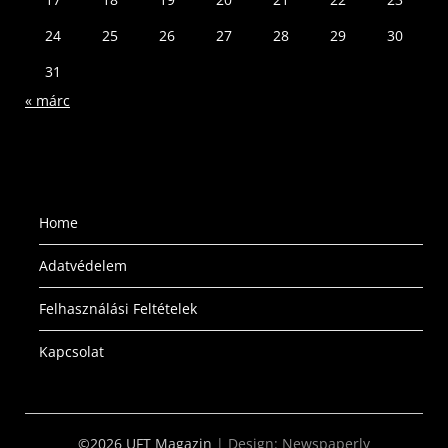
24
25
26
27
28
29
30
31
« márc
Home
Adatvédelem
Felhasználási Feltételek
Kapcsolat
©2026 UFT Magazin
| Design:
Newspaperly