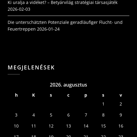
Ki uralja a vidéket? – Betyárvilág stratégiai társasjáték
2026-02-03
Die unterschätzten Potenziale geradläufiger Flucht- und
Feuertreppen
2026-01-24
MEGJELENÉSEK
2026. augusztus
h
K
s
c
p
s
v
1
2
3
4
5
6
7
8
9
10
11
12
13
14
15
16
17
18
19
20
21
22
23