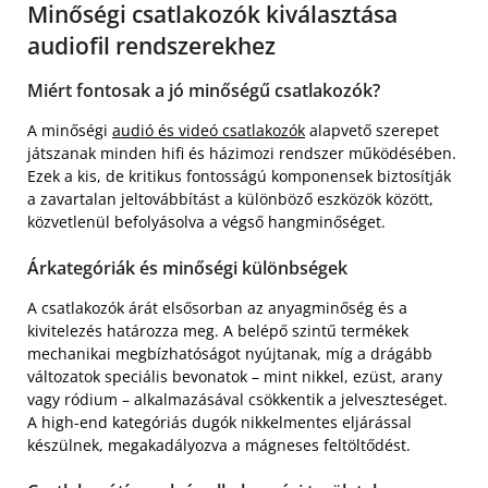
Minőségi csatlakozók kiválasztása
audiofil rendszerekhez
Miért fontosak a jó minőségű csatlakozók?
A minőségi
audió és videó csatlakozók
alapvető szerepet
játszanak minden hifi és házimozi rendszer működésében.
Ezek a kis, de kritikus fontosságú komponensek biztosítják
a zavartalan jeltovábbítást a különböző eszközök között,
közvetlenül befolyásolva a végső hangminőséget.
Árkategóriák és minőségi különbségek
A csatlakozók árát elsősorban az anyagminőség és a
kivitelezés határozza meg. A belépő szintű termékek
mechanikai megbízhatóságot nyújtanak, míg a drágább
változatok speciális bevonatok – mint nikkel, ezüst, arany
vagy ródium – alkalmazásával csökkentik a jelveszteséget.
A high-end kategóriás dugók nikkelmentes eljárással
készülnek, megakadályozva a mágneses feltöltődést.