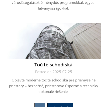
városlátogatások élménydús programokkal, egyedi
látványosságokkal.
Točité schodiská
Posted on 2025-07-25
Objavte moderné točité schodiská pre priemyselné
priestory – bezpečné, priestorovo úsporné a technicky
dokonalé riešenie.
Bejegyzések