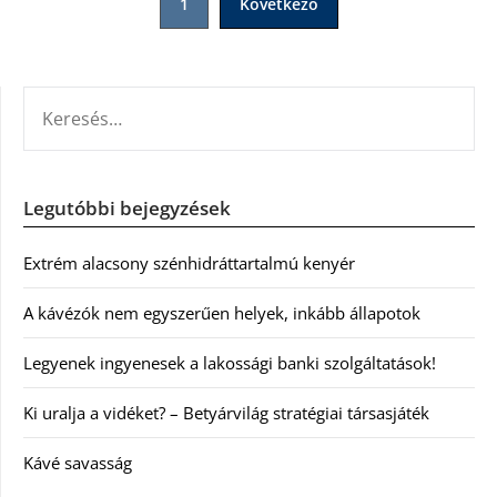
1
Következő
lapozása
KERESÉS:
Legutóbbi bejegyzések
Extrém alacsony szénhidráttartalmú kenyér
A kávézók nem egyszerűen helyek, inkább állapotok
Legyenek ingyenesek a lakossági banki szolgáltatások!
Ki uralja a vidéket? – Betyárvilág stratégiai társasjáték
Kávé savasság