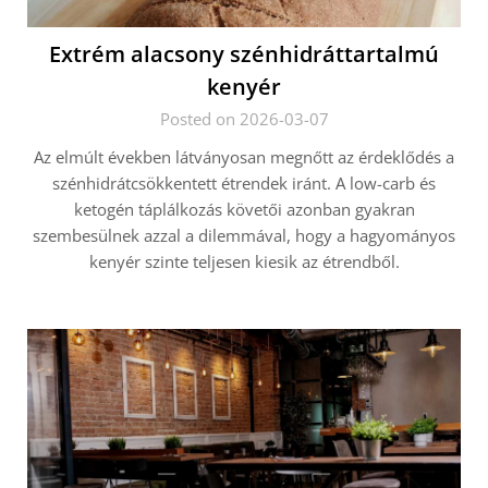
Extrém alacsony szénhidráttartalmú
kenyér
Posted on 2026-03-07
Az elmúlt években látványosan megnőtt az érdeklődés a
szénhidrátcsökkentett étrendek iránt. A low-carb és
ketogén táplálkozás követői azonban gyakran
szembesülnek azzal a dilemmával, hogy a hagyományos
kenyér szinte teljesen kiesik az étrendből.