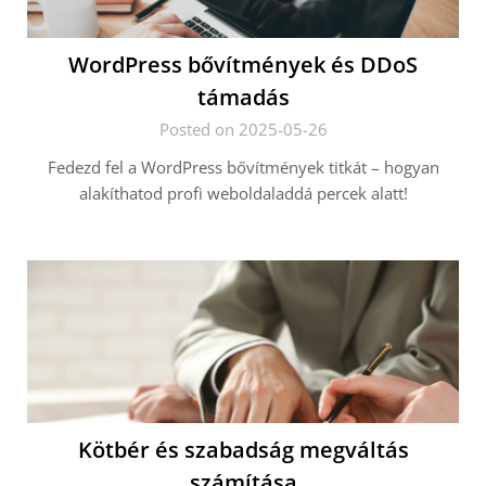
WordPress bővítmények és DDoS
támadás
Posted on 2025-05-26
Fedezd fel a WordPress bővítmények titkát – hogyan
alakíthatod profi weboldaladdá percek alatt!
Kötbér és szabadság megváltás
számítása