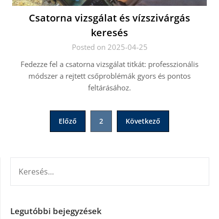
Csatorna vizsgálat és vízszivárgás
keresés
Posted on 2025-04-25
Fedezze fel a csatorna vizsgálat titkát: professzionális
módszer a rejtett csőproblémák gyors és pontos
feltárásához.
Bejegyzések
Előző
2
Következő
lapozása
KERESÉS:
Legutóbbi bejegyzések