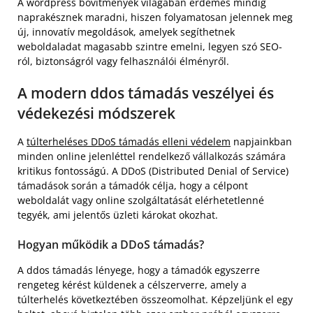
A wordpress bővítmények világában érdemes mindig
naprakésznek maradni, hiszen folyamatosan jelennek meg
új, innovatív megoldások, amelyek segíthetnek
weboldaladat magasabb szintre emelni, legyen szó SEO-
ról, biztonságról vagy felhasználói élményről.
A modern ddos támadás veszélyei és
védekezési módszerek
A
túlterheléses DDoS támadás elleni védelem
napjainkban
minden online jelenléttel rendelkező vállalkozás számára
kritikus fontosságú. A DDoS (Distributed Denial of Service)
támadások során a támadók célja, hogy a célpont
weboldalát vagy online szolgáltatását elérhetetlenné
tegyék, ami jelentős üzleti károkat okozhat.
Hogyan működik a DDoS támadás?
A ddos támadás lényege, hogy a támadók egyszerre
rengeteg kérést küldenek a célszerverre, amely a
túlterhelés következtében összeomolhat. Képzeljünk el egy