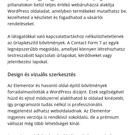
pillanatokon belül teljes értékű webáruházzá alakítja
WordPress oldaladat, amelyben termékeket mutathatsz be,
kezelheted a készletet és fogadhatod a vásárlói
rendeléseket.
A látogatókkal való kapcsolattartáshoz nélkülözhetetlenek
az űrlapkészítő bővítmények. A Contact Form 7 az egyik
legnépszerűbb megoldás, amellyel könnyen létrehozhatsz
testreszabott kapcsolati űrlapokat, kérdőíveket vagy
jelentkezési lapokat.
Design és vizuális szerkesztés
Az Elementor és hasonló oldal-építő bővítmények
forradalmasították a WordPress dizájnt. Ezek segítségével
húzd és ejtsd módszerrel alakíthatod ki oldalad kinézetét,
így programozói tudás nélkül is professzionális
megjelenést adhatsz weboldaladnak. Az Elementor
ingyenes verziója is rendkívül sokoldalú, de a prémium
változat még több lehetőséget kínál.