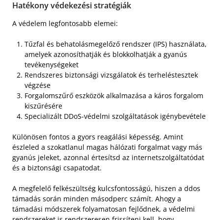
Hatékony védekezési stratégiák
A védelem legfontosabb elemei:
Tűzfal és behatolásmegelőző rendszer (IPS) használata,
amelyek azonosíthatják és blokkolhatják a gyanús
tevékenységeket
Rendszeres biztonsági vizsgálatok és terheléstesztek
végzése
Forgalomszűrő eszközök alkalmazása a káros forgalom
kiszűrésére
Specializált DDoS-védelmi szolgáltatások igénybevétele
Különösen fontos a gyors reagálási képesség. Amint
észleled a szokatlanul magas hálózati forgalmat vagy más
gyanús jeleket, azonnal értesítsd az internetszolgáltatódat
és a biztonsági csapatodat.
A megfelelő felkészültség kulcsfontosságú, hiszen a ddos
támadás során minden másodperc számít. Ahogy a
támadási módszerek folyamatosan fejlődnek, a védelmi
rendszereket is rendszeresen frissíteni kell, hogy