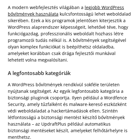
A modern webfejlesztés világában a
legjobb WordPress
bővítmények használata
kulcsfontosságú lehet weboldalad
sikerében. Ezek a kis programok jelentősen kiterjesztik a
WordPress alaprendszer képességeit, lehetővé téve, hogy
funkciógazdag, professzionális weboldalt hozhass létre
programozói tudás nélkül is. A bővítmények segítségével
olyan komplex funkciókat is beépíthetsz oldaladba,
amelyeket korábban csak drága fejlesztői munkával
lehetett volna megvalósítani.
A legfontosabb kategóriák
A WordPress bővítmények rendkívül sokféle területen
nyújtanak segítséget. Az egyik legfontosabb kategória a
biztonsági pluginok csoportja. Ilyen például a Wordfence
Security, amely tűzfalként és malware-kereső eszközként
védi weboldaladat a hackertámadások ellen. Szintén
létfontosságú a biztonsági mentést készítő bővítmények
használata – az UpdraftPlus például automatikus
biztonsági mentéseket készít, amelyeket felhőtárhelyre is
menthetsz.