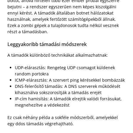
boltot, ahová hirtelen több ezer ember próbál egyszerre
bejutni – a rendszer egyszerűen nem képes kiszolgálni
ennyi kérést. A támadók általában botnet hálózatokat
használnak, amelyek fertőzött számítógépekből állnak.
Ezek a zombi gépek a tulajdonosok tudta nélkül vesznek
részt a támadásban.
Leggyakoribb támadási módszerek
A támadók különböző technikákat alkalmazhatnak:
UDP-elárasztás: Rengeteg UDP csomagot küldenek
random portokra
ICMP-elárasztás: A szervert ping kérésekkel bombázzák
DNS-felerősítő támadás: A DNS szerverek működését
kihasználva sokszorosítják a támadás erejét
IP-cím hamisítás: A támadók elrejtik valódi forrásukat,
megnehezítve a védekezést
Ez csak néhány példa a sokféle módszerből, amelyekkel
egy ddos támadás végrehajtható.