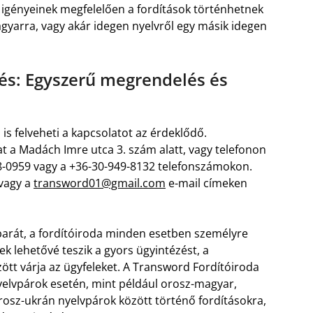
lek igényeinek megfelelően a fordítások történhetnek
gyarra, vagy akár idegen nyelvről egy másik idegen
zés: Egyszerű megrendelés és
s felveheti a kapcsolatot az érdeklődő.
t a Madách Imre utca 3. szám alatt, vagy telefonon
68-0959 vagy a +36-30-949-8132 telefonszámokon.
vagy a
transword01@gmail.com
e-mail címeken
arát, a fordítóiroda minden esetben személyre
lek lehetővé teszik a gyors ügyintézést, a
ött várja az ügyfeleket. A Transword Fordítóiroda
elvpárok esetén, mint például orosz-magyar,
rosz-ukrán nyelvpárok között történő fordításokra,