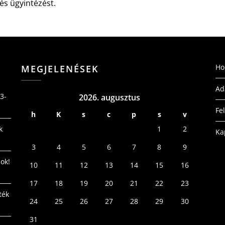
és ügyintézést.
H
MEGJELENÉSEK
Ad
3-
2026. augusztus
Fe
h
K
s
c
p
s
v
k
1
2
Ka
3
4
5
6
7
8
9
ok!
10
11
12
13
14
15
16
17
18
19
20
21
22
23
ték
24
25
26
27
28
29
30
31