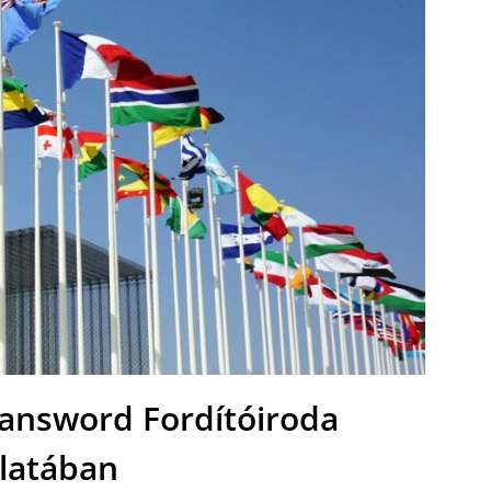
Transword Fordítóiroda
álatában