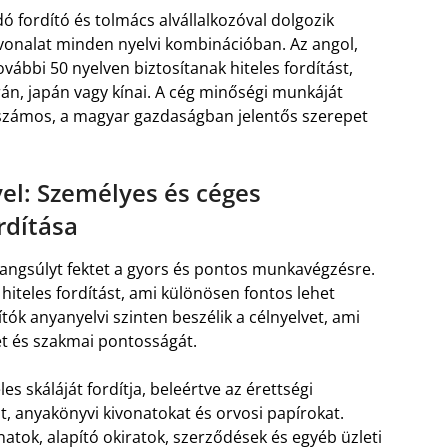
 fordító és tolmács alvállalkozóval dolgozik
nvonalat minden nyelvi kombinációban. Az angol,
vábbi 50 nyelven biztosítanak hiteles fordítást,
krán, japán vagy kínai. A cég minőségi munkáját
en számos, a magyar gazdaságban jelentős szerepet
vel: Személyes és céges
dítása
hangsúlyt fektet a gyors és pontos munkavégzésre.
 hiteles fordítást, ami különösen fontos lehet
tók anyanyelvi szinten beszélik a célnyelvet, ami
ét és szakmai pontosságát.
 skáláját fordítja, beleértve az érettségi
t, anyakönyvi kivonatokat és orvosi papírokat.
tok, alapító okiratok, szerződések és egyéb üzleti