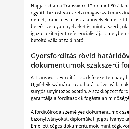
Napjainkban a Transword több mint 80 állandó
együtt, biztosítva ezzel a magas szakmai szí
német, francia és orosz alapnyelvek mellett to
beleértve olyan nyelveket is, mint a szerb, u
igazolja kiterjedt referencialistája, amelyb
betöltő vállalat található.
Gyorsfordítás rövid határidő
dokumentumok szakszerű for
A Transword Fordítóiroda kifejezetten nagy 
Ügyfeleik számára rövid határidővel vállalnak
sürgős ügyintézés esetén. A szakképzett fordí
garantálja a fordítások kifogástalan minőség
A fordítóiroda személyes dokumentumok széles
bizonyítványokat, diplomákat, jogosítványoka
Emellett céges dokumentumok, mint cégkivona