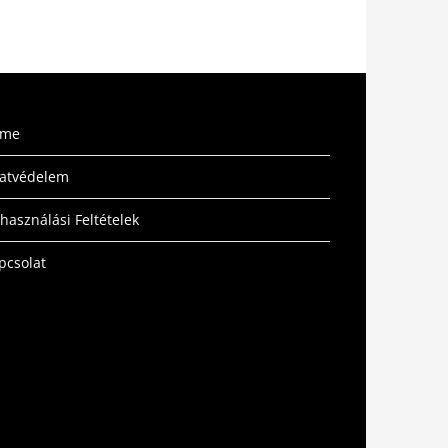
ome
atvédelem
lhasználási Feltételek
pcsolat