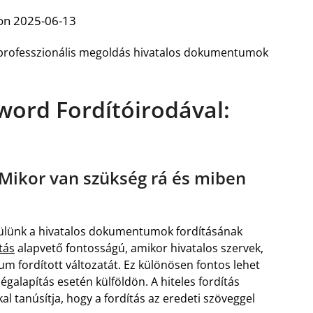
on 2025-06-13
s, professzionális megoldás hivatalos dokumentumok
sword Fordítóirodával:
: Mikor van szükség rá és miben
sülünk a hivatalos dokumentumok fordításának
tás
alapvető fontosságú, amikor hivatalos szervek,
 fordított változatát. Ez különösen fontos lehet
galapítás esetén külföldön. A hiteles fordítás
kal tanúsítja, hogy a fordítás az eredeti szöveggel