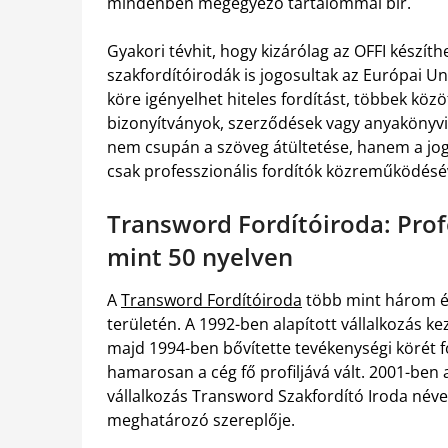
mindenben megegyező tartalommal bír.
Gyakori tévhit, hogy kizárólag az OFFI készíthet
szakfordítóirodák is jogosultak az Európai U
köre igényelhet hiteles fordítást, többek közö
bizonyítványok, szerződések vagy anyakönyvi 
nem csupán a szöveg átültetése, hanem a jogi
csak professzionális fordítók közreműködésé
Transword Fordítóiroda: Prof
mint 50 nyelven
A
Transword Fordítóiroda
több mint három év
területén. A 1992-ben alapított vállalkozás k
majd 1994-ben bővítette tevékenységi körét f
hamarosan a cég fő profiljává vált. 2001-be
vállalkozás Transword Szakfordító Iroda néven 
meghatározó szereplője.