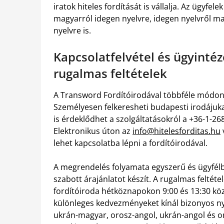
iratok hiteles fordítását is vállalja. Az ügyfe
magyarról idegen nyelvre, idegen nyelvről ma
nyelvre is.
Kapcsolatfelvétel és ügyinté
rugalmas feltételek
A Transword Fordítóirodával többféle módon i
Személyesen felkeresheti budapesti irodájuka
is érdeklődhet a szolgáltatásokról a +36-1-2
Elektronikus úton az
info@hitelesforditas.hu
lehet kapcsolatba lépni a fordítóirodával.
A megrendelés folyamata egyszerű és ügyfélb
szabott árajánlatot készít. A rugalmas feltéte
fordítóiroda hétköznapokon 9:00 és 13:30 köz
különleges kedvezményeket kínál bizonyos ny
ukrán-magyar, orosz-angol, ukrán-angol és o