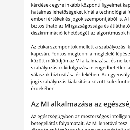
kérdések egyre inkább központi figyelmet ka
hatalmas lehetőségeket kínál a technológiai f
emberi értékek és jogok szempontjából is. A
biztosítható az MI igazságossága és átláthat
diszkrimináció lehetőségét az algoritmusok h
Az etikai szempontok mellett a szabályozási 
kapcsán. Fontos megtenni a megfelelő lépés
között működjön az MI alkalmazása, és ne ker
szabályozások kidolgozása elengedhetetlen az 
válaszok biztosítása érdekében. Az egyensúly
jogi szabályozás kialakítása között kulcsfonto
érdekében.
Az MI alkalmazása az egészs
Az egészségügyben az mesterséges intelligenc
betegellátás folyamatait. Az MI lehetővé tes