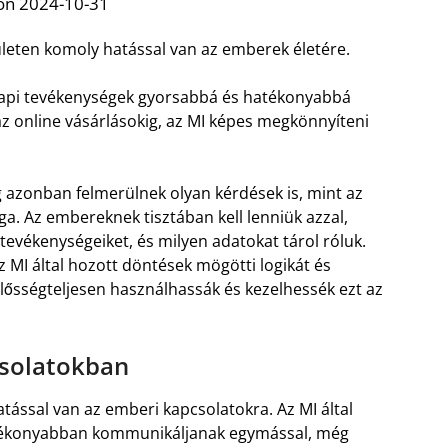
on 2024-10-31
ületen komoly hatással van az emberek életére.
napi tevékenységek gyorsabbá és hatékonyabbá
z online vásárlásokig, az MI képes megkönnyíteni
eg azonban felmerülnek olyan kérdések is, mint az
. Az embereknek tisztában kell lenniük azzal,
evékenységeiket, és milyen adatokat tárol róluk.
 MI által hozott döntések mögötti logikát és
lősségteljesen használhassák és kezelhessék ezt az
csolatokban
atással van az emberi kapcsolatokra. Az MI által
atékonyabban kommunikáljanak egymással, még