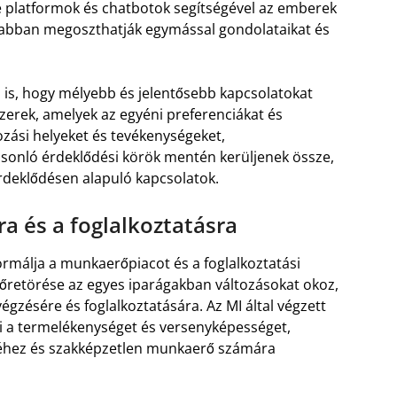
ne platformok és chatbotok segítségével az emberek
sabban megoszthatják egymással gondolataikat és
 is, hogy mélyebb és jelentősebb kapcsolatokat
zerek, amelyek az egyéni preferenciákat és
ozási helyeket és tevékenységeket,
sonló érdeklődési körök mentén kerüljenek össze,
rdeklődésen alapuló kapcsolatok.
a és a foglalkoztatásra
ormálja a munkaerőpiacot és a foglalkoztatási
lőretörése az egyes iparágakban változásokat okoz,
zésére és foglalkoztatására. Az MI által végzett
i a termelékenységet és versenyképességet,
éhez és szakképzetlen munkaerő számára