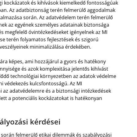
ági kockázatok és kihívások kiemelkedő fontosságúak
ban. Az adatbiztonság terén felmerülő aggodalmak
lkalmazása során. Az adatvédelem terén felmerülő
nek az egyének személyes adatainak biztonsága
és megfelelő óvintézkedéseket igényelnek az MI
se terén folyamatos fejlesztések és szigorú
 veszélyeinek minimalizálása érdekében.
ra képes, ami hozzájárul a gyors és hatékony
yisége és azok komplexitása jelentős kihívást
ejlődő technológiai környezetben az adatok védelme
leni védekezés kulcsfontosságú. Az MI
ni az adatvédelemre és a biztonsági intézkedések
ett a potenciális kockázatokat is hatékonyan
ályozási kérdései
a során felmerülő etikai dilemmák és szabályozási