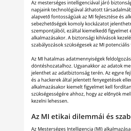
Az mesterséges intelligenciával járó biztons
napjaink technológiával áthatott társadalmá
alapvető fontosságúak az MI fejlesztése és a
sebezhetőségek komoly kockázatot jelenthet
szempontjából, ezáltal kiemelkedő figyelmet 
alkalmazásakor. A biztonsági kihívások kezelé
szabályozások szükségesek az MI potenciális
Az MI hatalmas adatmennyiségek feldolgozásá
döntéshozatalhoz. Ugyanakkor az adatok menn
jelenthet az adatbiztonság terén. Az egyre f
és a hackerek által jelentett fenyegetések el
alkalmazásakor kiemelt figyelmet kell fordíta
szükségességére ahhoz, hogy az előnyök mell
kezelni lehessen.
Az MI etikai dilemmái és szab
Az Mesterséges Intelligencia (MI) alkalmazás