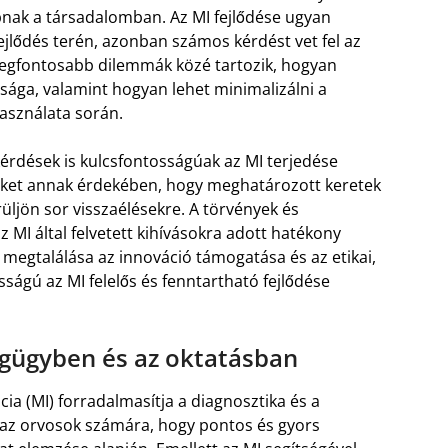
pnak a társadalomban. Az MI fejlődése ugyan
ejlődés terén, azonban számos kérdést vet fel az
 legfontosabb dilemmák közé tartozik, hogyan
ósága, valamint hogyan lehet minimalizálni a
asználata során.
kérdések is kulcsfontosságúak az MI terjedése
eket annak érdekében, hogy meghatározott keretek
üljön sor visszaélésekre. A törvények és
MI által felvetett kihívásokra adott hatékony
 megtalálása az innováció támogatása és az etikai,
sságú az MI felelős és fenntartható fejlődése
égügyben és az oktatásban
ia (MI) forradalmasítja a diagnosztika és a
zi az orvosok számára, hogy pontos és gyors