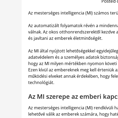
Posted 
Az mesterséges intelligencia (MI) számos ter
Az automatizált folyamatok révén a minden
válnak. Az okos otthonrendszerektől kezdve a
és javítani az emberek életminőségét.
Az MI által nyújtott lehetőségekkel egyidejűl
adatvédelem és a személyes adatok biztonsága
hogy az MI milyen mértékben nyomon követi t
Ezen kívül az embereknek meg kell érteniük az
működési elveket annak érdekében, hogy fele
technológiát.
Az MI szerepe az emberi kap
Az mesterséges intelligencia (MI) rendkívüli h
lehetővé válik az emberek számára, hogy h