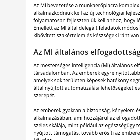
Az MI bevezetése a munkaerőpiacra komplex k
alkalmazkodniuk kell az új technológiai fejl
folyamatosan fejleszteniük kell ahhoz, hogy l
Emellett az MI által delegált feladatok módos
kibővített szakértelem és készségek iránt v
Az MI általános elfogadotts
Az mesterséges intelligencia (MI) általános e
társadalomban. Az emberek egyre nyitottabbá
amelyek sok területen képesek hatékony segít
által nyújtott automatizálási lehetőségeket é
szerepét.
Az emberek gyakran a biztonság, kényelem és
alkalmazásában, ami hozzájárul az elfogadott
széles skálája, mint például az egészségügy t
nyújtott támogatás, tovább erősíti az emberek