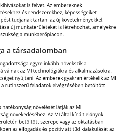
ihívásokat is felvet. Az embereknek
esztésekhez és rendszerekhez, képességeiket
épést tudjanak tartani az új követelményekkel.
ítása új munkaterületeket is létrehozhat, amelyekre
an szükség a munkaerőpiacon.
ága a társadalomban
lfogadottsága egyre inkább növekszik a
 válnak az MI technológiákra és alkalmazásokra,
séget nyújtani. Az emberek gyakran értékelik az MI
s a rutinszerű feladatok elvégzésében betöltött
 hatékonyság növelését látják az MI
ság növekedéséhez. Az MI által kínált előnyök
erületén betöltött szerepe vagy az oktatásban
ben az elfogadás és pozitív attitűd kialakulását az