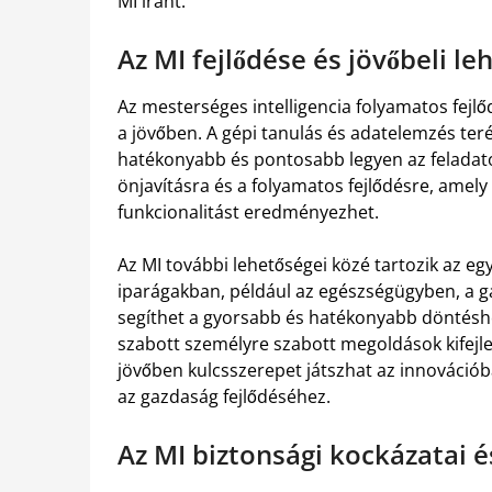
MI iránt.
Az MI fejlődése és jövőbeli le
Az mesterséges intelligencia folyamatos fejl
a jövőben. A gépi tanulás és adatelemzés teré
hatékonyabb és pontosabb legyen az feladato
önjavításra és a folyamatos fejlődésre, amely
funkcionalitást eredményezhet.
Az MI további lehetőségei közé tartozik az e
iparágakban, például az egészségügyben, a g
segíthet a gyorsabb és hatékonyabb döntésh
szabott személyre szabott megoldások kifejle
jövőben kulcsszerepet játszhat az innovációb
az gazdaság fejlődéséhez.
Az MI biztonsági kockázatai é