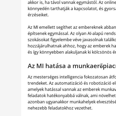
akkor is, ha távol vannak egymástól. Az onli
könnyedén tarthatják a kapcsolatot, és gyor
érzéseiket.
Az MI emellett segíthet az embereknek abban
építsenek egymással. Az olyan AI-alapú rends
szokásokat figyelembe véve javasolnak találk
hozzájárulhatnak ahhoz, hogy az emberek ha
és így könnyebben alakuljanak ki kölcsönös é
Az MI hatása a munkaerőpiacr
Az mesterséges intelligencia fokozatosan átf
trendeket. Az automatizáció és robotizáció e
amelyek hatással vannak az emberek munkavég
feladatok hatékonyabbá válnak, ami növelhet
azonban ugyanakkor munkahelyek elvesztés
nehezebb feladatokhoz vezethet.