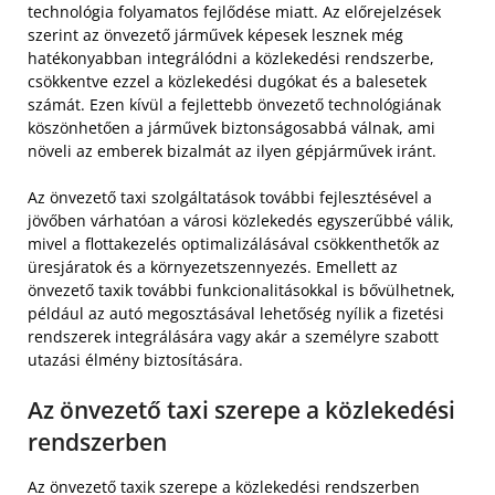
technológia folyamatos fejlődése miatt. Az előrejelzések
szerint az önvezető járművek képesek lesznek még
hatékonyabban integrálódni a közlekedési rendszerbe,
csökkentve ezzel a közlekedési dugókat és a balesetek
számát. Ezen kívül a fejlettebb önvezető technológiának
köszönhetően a járművek biztonságosabbá válnak, ami
növeli az emberek bizalmát az ilyen gépjárművek iránt.
Az önvezető taxi szolgáltatások további fejlesztésével a
jövőben várhatóan a városi közlekedés egyszerűbbé válik,
mivel a flottakezelés optimalizálásával csökkenthetők az
üresjáratok és a környezetszennyezés. Emellett az
önvezető taxik további funkcionalitásokkal is bővülhetnek,
például az autó megosztásával lehetőség nyílik a fizetési
rendszerek integrálására vagy akár a személyre szabott
utazási élmény biztosítására.
Az önvezető taxi szerepe a közlekedési
rendszerben
Az önvezető taxik szerepe a közlekedési rendszerben