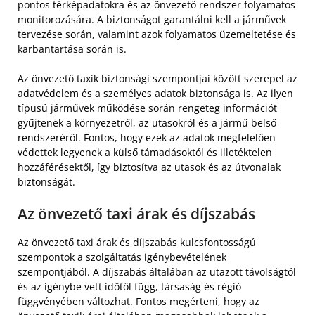
pontos térképadatokra és az önvezető rendszer folyamatos
monitorozására. A biztonságot garantálni kell a járművek
tervezése során, valamint azok folyamatos üzemeltetése és
karbantartása során is.
Az önvezető taxik biztonsági szempontjai között szerepel az
adatvédelem és a személyes adatok biztonsága is. Az ilyen
típusú járművek működése során rengeteg információt
gyűjtenek a környezetről, az utasokról és a jármű belső
rendszeréről. Fontos, hogy ezek az adatok megfelelően
védettek legyenek a külső támadásoktól és illetéktelen
hozzáférésektől, így biztosítva az utasok és az útvonalak
biztonságát.
Az önvezető taxi árak és díjszabás
Az önvezető taxi árak és díjszabás kulcsfontosságú
szempontok a szolgáltatás igénybevételének
szempontjából. A díjszabás általában az utazott távolságtól
és az igénybe vett időtől függ, társaság és régió
függvényében változhat. Fontos megérteni, hogy az