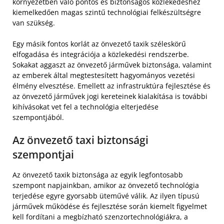
környezetben való pontos és biztonságos közlekedéshez
kiemelkedően magas szintű technológiai felkészültségre
van szükség.
Egy másik fontos korlát az önvezető taxik széleskörű
elfogadása és integrációja a közlekedési rendszerbe.
Sokakat aggaszt az önvezető járművek biztonsága, valamint
az emberek által megtestesített hagyományos vezetési
élmény elvesztése. Emellett az infrastruktúra fejlesztése és
az önvezető járművek jogi kereteinek kialakítása is további
kihívásokat vet fel a technológia elterjedése
szempontjából.
Az önvezető taxi biztonsági
szempontjai
Az önvezető taxik biztonsága az egyik legfontosabb
szempont napjainkban, amikor az önvezető technológia
terjedése egyre gyorsabb üteművé válik. Az ilyen típusú
járművek működése és fejlesztése során kiemelt figyelmet
kell fordítani a megbízható szenzortechnológiákra, a