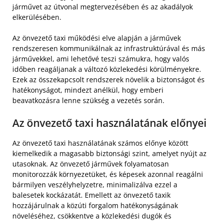
járművet az útvonal megtervezésében és az akadályok
elkerülésében.
Az önvezető taxi működési elve alapján a járművek
rendszeresen kommunikálnak az infrastruktúrával és más
járművekkel, ami lehetővé teszi számukra, hogy valós
időben reagáljanak a változó közlekedési körülményekre.
Ezek az összekapcsolt rendszerek növelik a biztonságot és
hatékonyságot, mindezt anélkül, hogy emberi
beavatkozásra lenne szükség a vezetés során.
Az önvezető taxi használatának előnyei
Az önvezető taxi használatának számos előnye között
kiemelkedik a magasabb biztonsági szint, amelyet nyújt az
utasoknak. Az önvezető járművek folyamatosan
monitorozzák környezetüket, és képesek azonnal reagálni
bármilyen veszélyhelyzetre, minimalizálva ezzel a
balesetek kockázatát. Emellett az önvezető taxik
hozzájárulnak a közúti forgalom hatékonyságának
növeléséhez, csökkentve a közlekedési dugók és