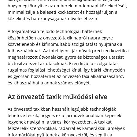
hogy megkönnyítse az emberek mindennapi közlekedését,
minimalizálja a baleseti kockázatot és hozzájáruljon a
közlekedés hatékonyságának növeléséhez.n
A folyamatosan fejlődő technológiai háttérnek
köszönhetően az önvezető taxik napról napra egyre
közvetlenebb és kifinomultabb szolgáltatást nyújtanak a
felhasználóknak. Az intelligens járművek precízen követik a
meghatározott útvonalakat, gyors és biztonságos utazást
biztosítva ezzel az utasoknak. Ezen kívül a szolgáltatás
rugalmas foglalási lehetőséget kínál, így bárki könnyedén
és gyorsan hozzáférhet az önvezető taxi alkalmazásához,
és kihasználhatja annak számos előnyét.
Az önvezető taxik működési elve
Az önvezető taxikban használt legújabb technológiák
lehetővé teszik, hogy ezek a járművek önállóan képesek
legyenek navigálni a városi környezetben. A taxikat
felszerelik szenzorokkal, radarral és kamerákkal, amelyek
információkat gyűjtenek a környezetről, és segítik a