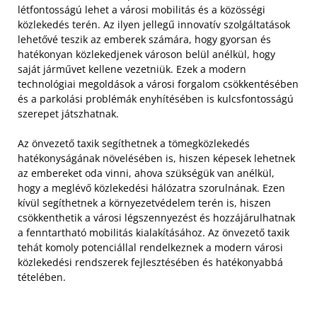
létfontosságú lehet a városi mobilitás és a közösségi
közlekedés terén. Az ilyen jellegű innovatív szolgáltatások
lehetővé teszik az emberek számára, hogy gyorsan és
hatékonyan közlekedjenek városon belül anélkül, hogy
saját járművet kellene vezetniük. Ezek a modern
technológiai megoldások a városi forgalom csökkentésében
és a parkolási problémák enyhítésében is kulcsfontosságú
szerepet játszhatnak.
Az önvezető taxik segíthetnek a tömegközlekedés
hatékonyságának növelésében is, hiszen képesek lehetnek
az embereket oda vinni, ahova szükségük van anélkül,
hogy a meglévő közlekedési hálózatra szorulnának. Ezen
kívül segíthetnek a környezetvédelem terén is, hiszen
csökkenthetik a városi légszennyezést és hozzájárulhatnak
a fenntartható mobilitás kialakításához. Az önvezető taxik
tehát komoly potenciállal rendelkeznek a modern városi
közlekedési rendszerek fejlesztésében és hatékonyabbá
tételében.