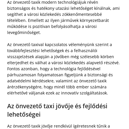
Az önvezető taxik modern technológiájuk révén
biztonságos és hatékony utazási lehetőséget kínálnak, ami
segíthet a városi közlekedés zökkenőmentesebbé
tételében. Emellett az ilyen járművek környezetbarát
működése is pozitívan befolyásolhatja a városi
levegőminőséget.
Az önvezető taxival kapcsolatos véleményünk szerint a
továbbfejlesztési lehetőségek és a felhasználói
visszajelzések alapján a jövőben még szélesebb körben
elterjedhet és válhat a városi közlekedés alapvető részévé.
Fontos azonban, hogy a technológia fejlődésével
párhuzamosan folyamatosan figyeljünk a biztonsági és
adatvédelmi kérdésekre, valamint az önvezető taxik
árérzékenységére, hogy minél több ember számára
elérhetővé váljanak ezek az innovatív szolgáltatások.
Az önvezető taxi jövője és fejlődési
lehetőségei
Az önvezető taxik jövője rendkívül ígéretesnek tűnik a