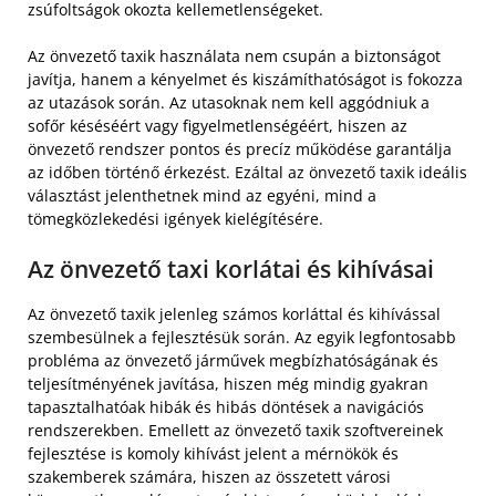
zsúfoltságok okozta kellemetlenségeket.
Az önvezető taxik használata nem csupán a biztonságot
javítja, hanem a kényelmet és kiszámíthatóságot is fokozza
az utazások során. Az utasoknak nem kell aggódniuk a
sofőr késéséért vagy figyelmetlenségéért, hiszen az
önvezető rendszer pontos és precíz működése garantálja
az időben történő érkezést. Ezáltal az önvezető taxik ideális
választást jelenthetnek mind az egyéni, mind a
tömegközlekedési igények kielégítésére.
Az önvezető taxi korlátai és kihívásai
Az önvezető taxik jelenleg számos korláttal és kihívással
szembesülnek a fejlesztésük során. Az egyik legfontosabb
probléma az önvezető járművek megbízhatóságának és
teljesítményének javítása, hiszen még mindig gyakran
tapasztalhatóak hibák és hibás döntések a navigációs
rendszerekben. Emellett az önvezető taxik szoftvereinek
fejlesztése is komoly kihívást jelent a mérnökök és
szakemberek számára, hiszen az összetett városi