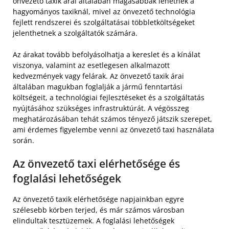
önvezető taxik árai általában magasabbak lehetnek a
hagyományos taxiknál, mivel az önvezető technológia
fejlett rendszerei és szolgáltatásai többletköltségeket
jelenthetnek a szolgáltatók számára.
Az árakat tovább befolyásolhatja a kereslet és a kínálat
viszonya, valamint az esetlegesen alkalmazott
kedvezmények vagy felárak. Az önvezető taxik árai
általában magukban foglalják a jármű fenntartási
költségeit, a technológiai fejlesztéseket és a szolgáltatás
nyújtásához szükséges infrastruktúrát. A végösszeg
meghatározásában tehát számos tényező játszik szerepet,
ami érdemes figyelembe venni az önvezető taxi használata
során.
Az önvezető taxi elérhetősége és
foglalási lehetőségek
Az önvezető taxik elérhetősége napjainkban egyre
szélesebb körben terjed, és már számos városban
elindultak tesztüzemek. A foglalási lehetőségek